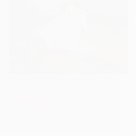
Dasganu serving and hiding as a police officer now
proceeds his journey to save his life. In this journey,
he gets in contact with Nanasaheb Chandorkar. It
denotes a turning point in his life.
Read More
How
Dasganu
Hetal Patil
February 9, 2022
1
Maharaj
Composed
Shirdi
Maze