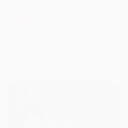
requesting Him to have mercy on him. This led
Dasganu to the composition of Reham Nazar Karo
ghazal spontaneously.
Read More
How
Dasganu
Hetal Patil
February 18, 2022
Composed
1
Reham
Nazar
Karo
How Dasganu Maharaj Composed Shirdi Maze
Pandharpur