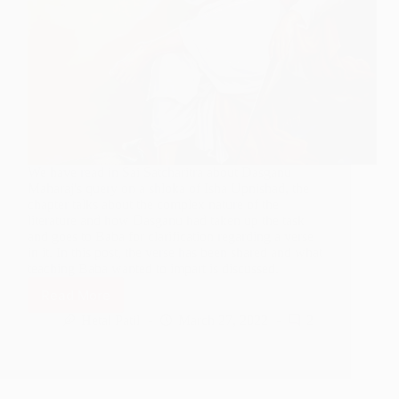
We have read in Sai Satcharitra about Dasganu
Maharaj's query on a shloka of Isha Upnishad, the
chapter talks about the complex nature of the
literature and how Dasganu had taken up the task
and goes to Baba for clarification regarding a verse
in it. In this post, the verse has been shared and what
teaching Baba wanted to impart is discussed.
Read More
Dasganu
Maharaj’s
Hetal Patil
March 27, 2022
2
Confusion
On
Isha
Upnishad