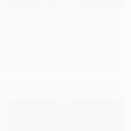
Dasganu Maharaj served in Ram temple in Loni
village as a saint and all the while he was a vigilant
police officer to arrest a dangerous decoit. He was
an officer with courage at the same time during
difficult situations he would call out to God to save
him.
Read More
Dasganu
Maharaj
Hetal Patil
January 26, 2022
2
–
A
Dedicated
Police
Officer
How Dasganu Served As A Saint In Ram Mandir