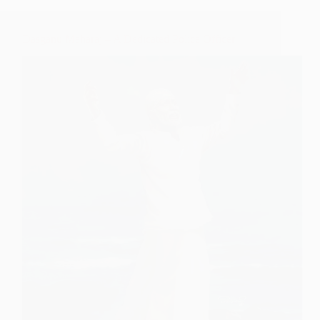
Pandharpur
Dasganu Maharaj – A Dedicated Police Officer