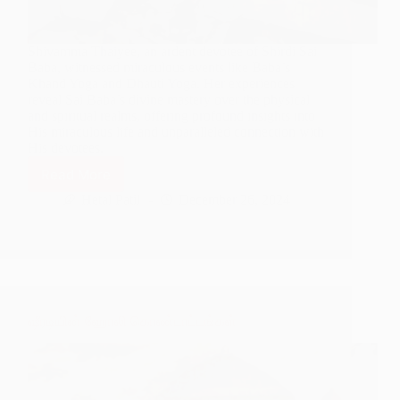
Shivamma Thaiyee, an ardent devotee of Shirdi Sai
Baba, witnessed miraculous events like Baba’s
Khand Yoga and Dhauti Yoga. Her experiences
reveal Sai Baba’s divine mastery over the physical
and spiritual realms, offering profound insights into
His miraculous life and unparalleled connection with
His devotees.
Read More
Shivamma
Thaiyee’s
Hetal Patil
December 26, 2024
Divine
Encounters
With
Sai
Baba
ஷீரடியின் ஹோலி கொண்டாட்டங்கள்