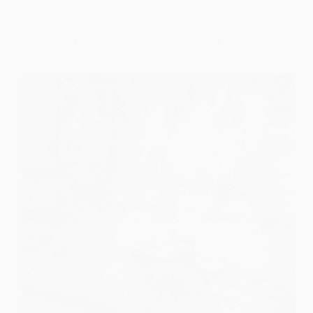
Shivamma Thaiyee’s Divine Encounters With Sai
Baba