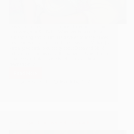
Dasganu quit his job as a police officer and became
a messenger of Sai Baba. Wherever he went he will
talk and sing about Him. He traveled to many places
to spread Baba's name and fame. Dasganu Maharaj's
kirtan gave birth to curiosity about Baba and Shirdi
in the minds and hearts of the audience. One of such
devotee was Lala Laxmichand, let us see how he
reached Shirdi.
Read More
Dasganu
Maharaj’s
Hetal Patil
March 14, 2022
Kirtan
Brings
Laxmichand
To
Shirdi
How Dasganu Composed Reham Nazar Karo