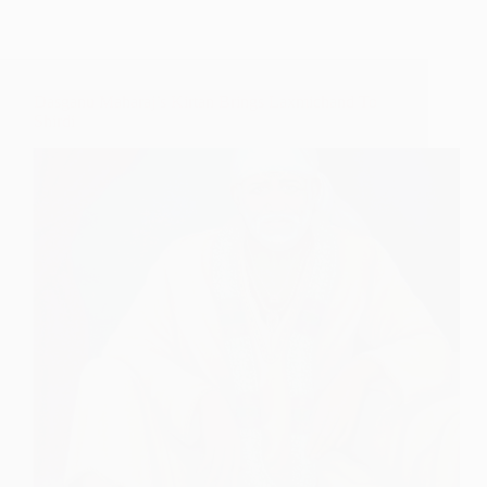
Dasganu Maharaj’s Kirtan Brings Laxmichand To
Shirdi