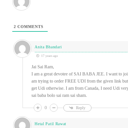
2
COMMENTS
Anita Bhandari
17 years ago
Jai Sai Ram,
I am a great devotee of SAI BABA JEE. I want to join
am trying to order FREE UDI from the given link but
get Udi otherwise. I am from Canada, I need Udi very
sai baba bolo sai ram sai sham.
0
Reply
Hetal Patil Rawat