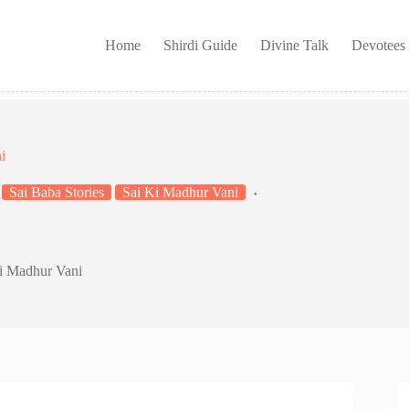
Home
Shirdi Guide
Divine Talk
Devotees
i
Sai Baba Stories
Sai Ki Madhur Vani
Ki Madhur Vani