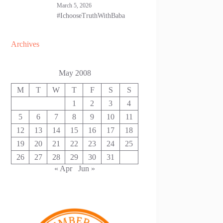
March 5, 2026
#IchooseTruthWithBaba
Archives
May 2008
M
T
W
T
F
S
S
1
2
3
4
5
6
7
8
9
10
11
12
13
14
15
16
17
18
19
20
21
22
23
24
25
26
27
28
29
30
31
« Apr
Jun »