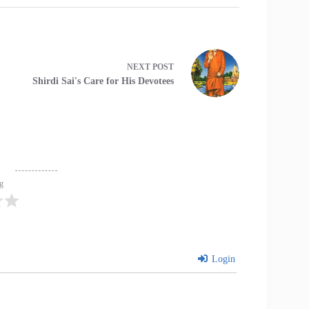
NEXT
POST
Shirdi Sai's Care for His Devotees
ng
Login