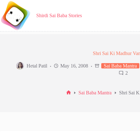
Skip
to
content
Shirdi Sai Baba Stories
Shri Sai Ki Madhur Van
Hetal Patil
May 16, 2008
Sai Baba Mantra
2
Sai Baba Mantra
Shri Sai 
Home